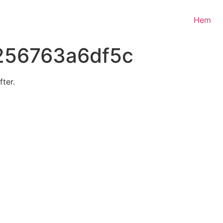
Hem
256763a6df5c
fter.