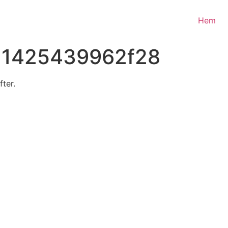
Hem
11425439962f28
fter.