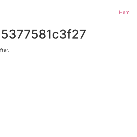
Hem
15377581c3f27
fter.