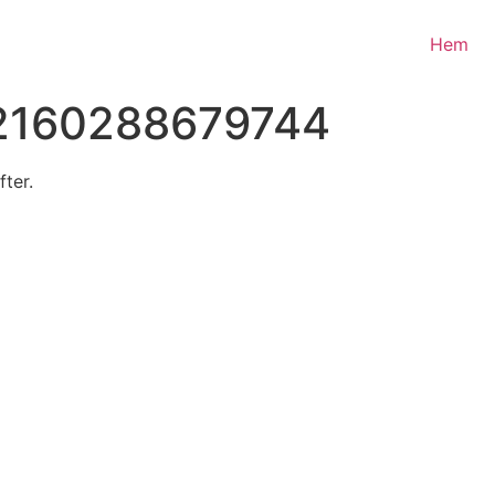
Hem
2160288679744
fter.